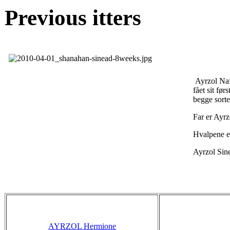
Previous itters
Ayrzol Naf
fået sit før
begge sorte
Far er Ayrz
Hvalpene 
Ayrzol Sin
AYRZOL Hermione