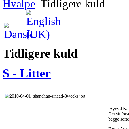
Hvalpe
Tidligere kuld
Tidligere kuld
S - Litter
Ayrzol Naf
fået sit før
begge sorte
Far er Ayrz